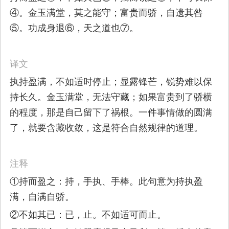
④。金玉满堂，莫之能守；富贵而骄，自遗其咎
⑤。功成身退⑥，天之道也⑦。
译文
执持盈满，不如适时停止；显露锋芒，锐势难以保
持长久。金玉满堂，无法守藏；如果富贵到了骄横
的程度，那是自己留下了祸根。一件事情做的圆满
了，就要含藏收敛，这是符合自然规律的道理。
注释
①持而盈之：持，手执、手棒。此句意为持执盈
满，自满自骄。
②不如其已：已，止。不如适可而止。