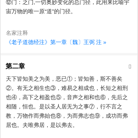
⑫门：之门,一切奥妙变化的总门径，此用来比喻宇
宙万物的唯一原“道”的门径。
名家注释
《老子道德经注》第一章〔魏〕王弼 注 »
第二章
天下皆知美之为美，恶已①；皆知善，斯不善矣
②。有无之相生也③，难易之相成也，长短之相刑
也④，高下之相盈也⑤，音声之相和也⑥，先后之
相随，恒也。是以圣人居无为之事⑦，行不言之
教，万物作而弗始也⑧，为而弗志也⑨，成功而弗
居也。夫唯弗居，是以弗去。