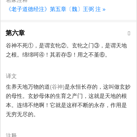
《老子道德经注》第五章〔魏〕王弼 注 »
第六章
谷神不死①，是谓玄牝②。玄牝之门③，是谓天地
之根。绵绵呵④！其若存⑤！用之不堇⑥。
译文
生养天地万物的道
(谷神)
是永恒长存的，这叫做玄妙
的母性。玄妙母体的生育之产门，这就是天地的根
本。连绵不绝啊！它就是这样不断的永存，作用是
无穷无尽的。
注释