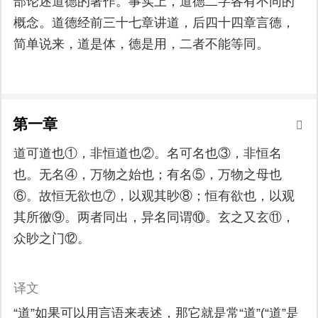
部论述道德的著作。事实上，道德二字各有不同的
概念。道德经前三十七章讲道，后四十四章言德，
简单说来，道是体，德是用，二者不能等同。
第一章
道可道也①，非恒道也②。名可名也③，非恒名
也。无名④，万物之始也；有名⑤，万物之母也
⑥。故恒无欲也⑦，以观其眇⑧；恒有欲也，以观
其所徼⑨。两者同出，异名同谓⑩。玄之又玄⑪，
众眇之门⑫。
译文
“道”如果可以用言语来表述，那它就是常“道”(“道”是