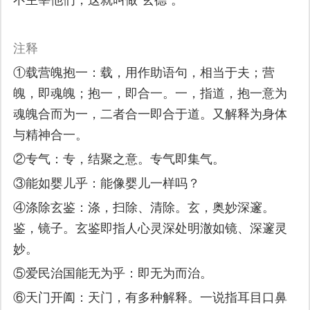
注释
①载营魄抱一：载，用作助语句，相当于夫；营
魄，即魂魄；抱一，即合一。一，指道，抱一意为
魂魄合而为一，二者合一即合于道。又解释为身体
与精神合一。
②专气：专，结聚之意。专气即集气。
③能如婴儿乎：能像婴儿一样吗？
④涤除玄鉴：涤，扫除、清除。玄，奥妙深邃。
鉴，镜子。玄鉴即指人心灵深处明澈如镜、深邃灵
妙。
⑤爱民治国能无为乎：即无为而治。
⑥天门开阖：天门，有多种解释。一说指耳目口鼻