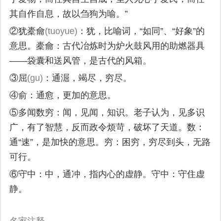
其自作自息，故以刍狗为喻。”
②犹橐龠
(tuoyue)
：犹，比喻词，“如同”、“好象”的
意思。橐龠：古代冶炼时为炉火鼓风用的助燃器具
——袋囊和送风管，是古代的风箱。
③屈
(gu)
：通淈，竭尽，穷尽。
④俞：通愈，更加的意思。
⑤多闻数穷：闻，见闻，知识。老子认为，见多识
广，有了智慧，反而政令烦苛，破坏了天道。数：
通“速”，是加快的意思。穷：困穷，穷尽到头，无路
可行。
⑥守中：中，通冲，指内心的虚静。守中：守住虚
静。
名家注释