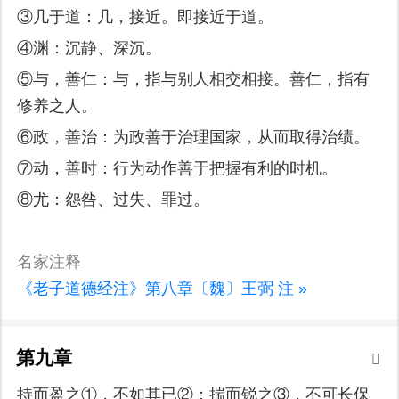
③几于道：几，接近。即接近于道。
④渊：沉静、深沉。
⑤与，善仁：与，指与别人相交相接。善仁，指有
修养之人。
⑥政，善治：为政善于治理国家，从而取得治绩。
⑦动，善时：行为动作善于把握有利的时机。
⑧尤：怨咎、过失、罪过。
名家注释
《老子道德经注》第八章〔魏〕王弼 注 »
第九章
持而盈之①，不如其已②；揣而锐之③，不可长保