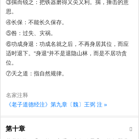
③揣而锐之：把铁器磨得又尖又利。揣，捶击的意
思。
④长保：不能长久保存。
⑤咎：过失、灾祸。
⑥功成身退：功成名就之后，不再身居其位，而应
适时退下。"身退"并不是退隐山林，而是不居功贪
位。
⑦天之道：指自然规律。
名家注释
《老子道德经注》第九章〔魏〕王弼 注 »
第十章