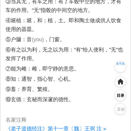
③当其无，有车之用：有了车毂中空的地方，才有
车的作用。"无"指毂的中间空的地方。
④埏植：埏，和；植，土。即和陶土做成供人饮食
使用的器皿。
⑤户牖：音
(you)
，门窗。
⑥有之以为利，无之以为用："有"给人便利，"无"也
名可名
发挥了作用。
非常名
⑦能为雌：雌，即宁静的意思。
⑧知：通智，指心智、心机。
⑨畜：养育、繁殖。
目录
⑩玄德：玄秘而深邃的德性。
互动
名家注释
《老子道德经注》第十一章〔魏〕王弼 注 »