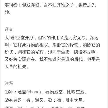
湛呵⑨！似或存⑩。吾不知其谁之子，象帝之先
⑪。
译文
大“道”空虚开形，但它的作用又是无穷无尽。深远
啊！它好象万物的祖宗。消磨它的锋锐，消除它的
纷扰，调和它的光辉，混同于尘垢。隐没不见啊，
又好象实际存在。我不知道它是谁的后代，似乎是
天帝的祖先。
注释
①冲：通盅
(chong)
，器物虚空，比喻空虚。
②有弗盈：有，通又。盈：满，引申为尽。