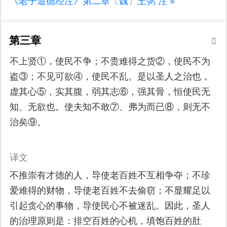
《老子道德经注》第二章〔魏〕王弼 注 »
第三章
不上贤①，使民不争；不贵难得之货②，使民不为
盗③；不见可欲④，使民不乱。是以圣人之治也，
虚其心⑤，实其腹，弱其志⑥，强其骨，恒使民无
知、无欲也。使夫知不敢⑦、弗为而已⑧，则无不
治矣⑨。
译文
不推崇有才德的人，导使老百姓不互相争夺；不珍
爱难得的财物，导使老百姓不去偷窃；不显耀足以
引起贪心的事物，导使民心不被迷乱。因此，圣人
的治理原则是：排空百姓的心机，填饱百姓的肚