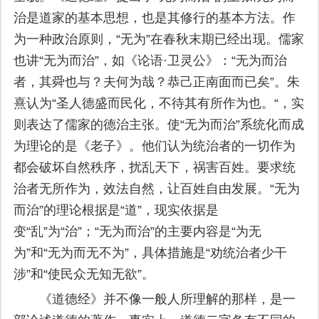
治是道家的基本思想，也是其修行的基本方法。作
为一种政治原则，“无为”在春秋末期已经出现。儒家
也讲“无为而治”，如《论语·卫灵公》：“无为而治
者，其舜也与？夫何为哉？恭己正南面而已矣”。朱
熹认为“圣人德盛而民化，不待其有所作为也。“，实
则表达了儒家的德治主张。使“无为而治”系统化而成
为理论的是《老子》。他们认为统治者的一切作为
都会破坏自然秩序，扰乱天下，祸害百姓。要求统
治者无所作为，效法自然，让百姓自由发展。“无为
而治”的理论根据是“道”，现实依据是
变“乱”为“治”；“无为而治”的主要内容是“为无
为”和“无为而无不为”，具体措施是“劝统治者少干
涉”和“使民众无知无欲”。
《道德经》并不像一般人所理解的那样，是一