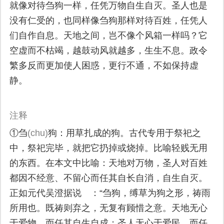
就像对待刍狗一样，任凭万物自生自灭。圣人也是
没有仁受的，也同样像刍狗那样对待百姓，任凭人
们自作自息。天地之间，岂不像个风箱一样吗？它
空虚而不枯竭，越鼓动风就越多，生生不息。政令
繁多反而更加使人困惑，更行不通，不如保持虚
静。
注释
①刍
(chu)
狗：用草扎成的狗。古代专用于祭祀之
中，祭祀完毕，就把它扔掉或烧掉。比喻轻贱无用
的东西。在本文中比喻：天地对万物，圣人对百姓
都因不经意、不留心而任其自长自消，自生自灭。
正如元代吴澄据说 ：“刍狗，缚草为狗之形，祷雨
所用也。既祷则弃之，无复有顾惜之意。天地无心
于爱物，而任其自生自成；圣人无心于爱民，而任