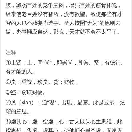
腹，减弱百姓的竞争意图，增强百姓的筋骨体魄，
经常使老百姓没有智巧，没有欲望。致使那些有才
智的人也不敢妄为造事。圣人按照“无为”的原则去
做，办事顺应自然，那么，天才就不会不太平了。
注释
①上贤：上，同“尚”，即崇尚，尊崇。贤：有德行、
有才能的人。
②贵：重视，珍贵。货：财物。
③盗：窃取财物。
④见（xian）：通“现”，出现，显露。此是显示，炫
耀的意思。
⑤虚其心：虚，空虚。心：古人以为心主思维，此
指思想，头脑。虚其心，使他们心里空虚，无思无