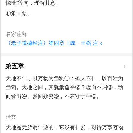
惚恍”等句，理解其意。
⑪象：似。
名家注释
《老子道德经注》第四章〔魏〕王弼 注 »
第五章
天地不仁，以万物为刍狗①；圣人不仁，以百姓为
刍狗。天地之间，其犹橐龠乎②？虚而不屈③，动
而俞出④。多闻数穷⑤，不若守于中⑥。
译文
天地是无所谓仁慈的，它没有仁爱，对待万事万物