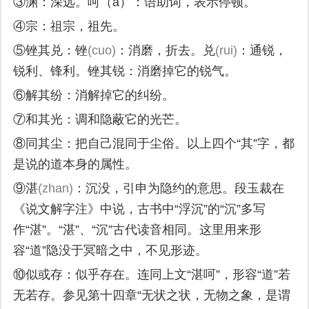
③渊：深远。呵（a）：语助词，表示停顿。
④宗：祖宗，祖先。
⑤锉其兑：锉
(cuo)
：消磨，折去。兑
(rui)
：通锐，
锐利、锋利。锉其锐：消磨掉它的锐气。
⑥解其纷：消解掉它的纠纷。
⑦和其光：调和隐蔽它的光芒。
⑧同其尘：把自己混同于尘俗。以上四个“其”字，都
是说的道本身的属性。
⑨湛
(zhan)
：沉没，引申为隐约的意思。段玉裁在
《说文解字注》中说，古书中“浮沉”的“沉”多写
作“湛”。“湛”、“沉”古代读音相同。这里用来形
容“道”隐没于冥暗之中，不见形迹。
⑩似或存：似乎存在。连同上文“湛呵”，形容“道”若
无若存。参见第十四章“无状之状，无物之象，是谓