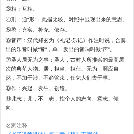
③相：互相。
④刑：通“形”，此指比较、对照中显现出来的意思。
⑤盈：充实、补充、依存。
⑥音声：汉代郑玄为《礼记·乐记》作注时说，合奏
出的乐音叫做“音”，单一发出的音响叫做“声”。
⑦圣人居无为之事：圣人，古时人所推崇的最高层
次的典范人物。居，担当、担任。无为，顺应自
然，不加干涉、不必管束，任凭人们去干事。
⑧作：兴起、发生、创造。
⑨弗志：弗，不。志，指个人的志向、意志、倾
向。
名家注释