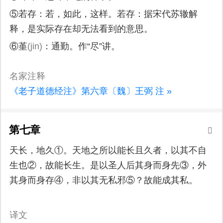
⑤若存：若，如此，这样。若存：据宋代苏辙解
释，是实际存在却无法看到的意思。
⑥堇
(jin)
：通勤。作“尽”讲。
名家注释
《老子道德经注》第六章〔魏〕王弼 注 »
第七章
天长，地久①。天地之所以能长且久者，以其不自
生也②，故能长生。是以圣人后其身而身先③，外
其身而身存④，非以其无私邪⑤？故能成其私。
译文