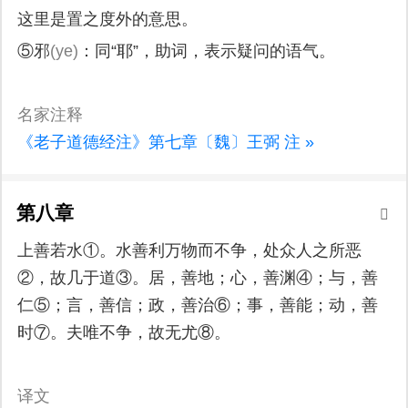
这里是置之度外的意思。
⑤邪
(ye)
：同“耶”，助词，表示疑问的语气。
名家注释
《老子道德经注》第七章〔魏〕王弼 注 »
第八章
上善若水①。水善利万物而不争，处众人之所恶
②，故几于道③。居，善地；心，善渊④；与，善
仁⑤；言，善信；政，善治⑥；事，善能；动，善
时⑦。夫唯不争，故无尤⑧。
译文