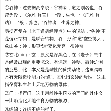
①谷神：过去据高亨说：谷神者，道之别名也。谷
读为毂，《尔雅·释言》：“毂，生也。”《广雅·释
诂》：“毂，养也。”谷神者，生养之神。
另据严复在《老子道德经评点》中的说法，“谷神”不
是偏正结构，是联合结构。谷，形容“道”虚空博大，
象山谷；神，形容“道”变化无穷，很神奇。
②玄牝
(pin)
：玄，原义是深黑色，在《老子》书中
是经常出现的重要概念。有深远、神秘、微妙难测
的意思。牝：本义是是雌性的兽类动物，这里借喻
具有无限造物能力的“道”。玄牝指玄妙的母性。这里
指孕育和生养出天地万物的母体。
③门：指产门。这里用雌性生殖器的产门的具体义
来比喻造化天地生育万物的根源。
④绵绵：连绵不绝的样子。