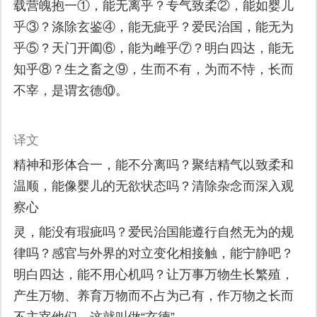
载营魄抱一①，能无离乎？专气致柔②，能如婴儿
乎③？涤除玄鉴④，能无疵乎？爱民治国，能无为
乎⑤？天门开阖⑥，能为雌乎⑦？明白四达，能无
知乎⑧？生之畜之⑨，生而不有，为而不恃，长而
不宰，是谓玄德⑩。
译文
精神和形体合一，能不分离吗？聚结精气以致柔和
温顺，能像婴儿的无欲状态吗？清除杂念而深入观
察心
灵，能没有瑕疵吗？爱民治国能遵行自然无为的规
律吗？感官与外界的对立变化相接触，能宁静吧？
明白四达，能不用心机吗？让万事万物生长繁殖，
产生万物、养育万物而不占为己有，作万物之长而
不主宰他们，这就叫做“玄德”。