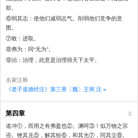
欲。
⑥弱其志：使他们减弱志气。削弱他们竞争的意
图。
⑦敢：进取。
⑧弗为：同“无为”。
⑨治：治理，此意是治理得天下太平。
名家注释
《老子道德经注》第三章〔魏〕王弼 注 »
第四章
道冲①，而用之有弗盈也②。渊呵③！似万物之宗
④。锉其兑⑤，解其纷⑥，和其光⑦，同其尘⑧。