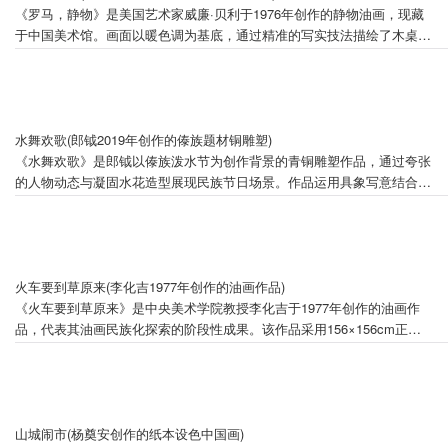
《罗马，静物》是美国艺术家威廉·贝利于1976年创作的静物油画，现藏
于中国美术馆。画面以暖色调为基底，通过精准的写实技法描绘了木桌上
精心布置的器物群像，咖啡壶占据画面中心位置。该作品继承17世纪荷兰
静物画传统，构图严谨且注重光线与色彩的层次对比。作为路德维希夫妇
1996年捐赠给中国美术馆的89件艺术珍品之一，曾参与国内外30余次巡
展，并于2022年9月入选清华大学艺术博物馆"永恒的温度"专题展览。
水舞欢歌(郎钺2019年创作的傣族题材铜雕塑)
《水舞欢歌》是郎钺以傣族泼水节为创作背景的青铜雕塑作品，通过夸张
的人物动态与凝固水花造型展现民族节日场景。作品运用具象写意结合的
雕塑语言，以流畅线条与肌理层次营造出欢庆祥和的意境，青铜材质与情
感注入形成刚柔并济的视觉效果。该作品创作于2018年，尺寸为
125×96×60cm，现收藏于中国美术馆。
火车要到草原来(李化吉1977年创作的油画作品)
《火车要到草原来》是中央美术学院教授李化吉于1977年创作的油画作
品，代表其油画民族化探索的阶段性成果。该作品采用156×156cm正方
形构图，将中国传统壁画技法与西方现代艺术语言相结合，反映了艺术
家"两条腿走路"的创作理念。作品由中国美术馆永久收藏，并曾亮相1981
年巴黎春季沙龙国际展览。
山城闹市(杨奠安创作的纸本设色中国画)