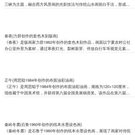
三峡为主题，融合西方风景画的光影技法与传统山水画留白手法，形成厚
重空灵的艺术风格。该画作于1997年在中国美术馆举办的个展中首次公开
展出后被无偿捐赠予该馆，其38×175cm的横幅形制突破传统立轴范式，
体现现代水墨创新意识。作为中国美术馆重点收藏的长江主题作品之一，
它被收录于《二十世纪中国美术—中国美术馆藏品选》，并在2021年"保
护母亲河日"专题展览中作为第29号展品呈现，彰显其在长江文化传承与
春夜(力群创作的套色木刻版画)
生态文明艺术表达中的双重价值。
《春夜》是版画家力群1962年创作的套色木刻作品，画面以宁夏农村公社
办公室外景为素材，通过寒夜灯光、梨树新芽、停放自行车等视觉元素，
暗示室内商讨春播计划的场景。作品采用冷暖色调对比手法，画面尺寸为
42.8×39.6厘米，现收藏于中国美术馆。该作体现了力群融合民间艺术形
式的特点，被视作其抒情性风景版画的代表作。创作者力群在1991年获
得"中国新兴版画杰出贡献奖"，并被山西省政府授予"人民艺术家"称号。
正午(周思聪1984年创作的布面油彩油画)
《正午》是周思聪于1984年创作的布面油彩油画，规格为120×120厘米，
现收藏于中国美术馆，并获得第六届全国美展铜质奖。该作品在第六届全
国美术作品展览中获得铜质奖，展现了周思聪融合西方现代艺术形式与水
墨语言的艺术探索。画面以大面积灰色调与高明度轮廓线营造逆光氛围，
形成独特的平面装饰感与空间层次。2020年9月，《正午》作为脱贫攻坚
主题展品在中国美术馆展出。
秦岭冬麓(石鲁1960年创作的纸本水墨设色画)
《秦岭冬麓》是石鲁于1960年创作的纸本水墨设色画，展现了画家对传统