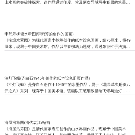
山水画的突破性探索。该作品通过印度、埃及两次异域写生积累的笔墨技
巧（1955-1956年），在色彩运用上挣脱传统色墨分离观念的束缚，呈现
出独特的艺术表现力。画作采用93.9×69.4cm的规格，钤有"石鲁所画"白
文印章，现藏于中国美术馆。
李鹤筹柳塘水翠图(李鹤筹的创作的国画)
《柳塘水翠图》为现代画家李鹤筹创作的纸本设色国画，纵75厘米，横49
厘米，现藏于中国美术馆。作品以早春柳塘为题材，通过象征性手法描绘
斜出的柳枝与栖息的翠鸟，省略塘水实景，以简驭繁传递春意。
油灯飞蛾(齐白石1945年创作的纸本设色册页作品)
《油灯飞蛾》是齐白石创作于1945年的水墨作品，属于《花果草虫册页八
开之八》系列，现存于中国美术馆。该画以工笔细致描绘飞蛾与油灯，结
合大写意技法表现花卉背景，展现了齐白石"衰年变法"后形成的工虫花卉
风格。画面题有"剔开红焰救飞蛾"的诗句，体现了艺术家对微小生命的深
切关怀，印证了其"妙在似与不似之间"的艺术主张。
海屋沾筹图(清代袁江画作)
《海屋沾筹图》是清代画家袁江创作的山水界画作品，现藏于中国美术
馆。袁江字文涛，江苏江都人，初学明代仇英，后融汇宋人技法，以精工