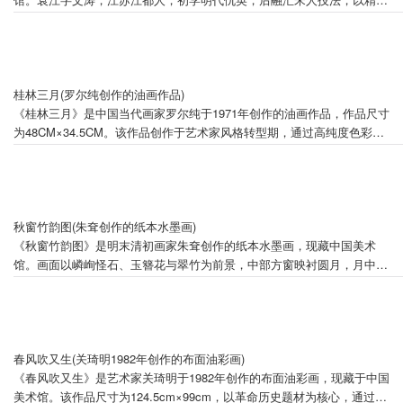
界画著称，对清代界画复兴有重要推动作用。作品描绘危岩松柏环绕中，
楼阁巍然矗立浪涛间，云气氤氲、远山叠翠，左上方云中瑞鸟构成视觉焦
点。画面以严谨界画技法呈现宫殿结构，结合宋人笔意皴擦山石，既具真
实感又含艺术再造，形成海市蜃楼般的奇幻意境。此画与《骊山避暑图》
等同属袁江山水组画系列，展现其融合雄伟山色与富丽楼阁的艺术特色，
桂林三月(罗尔纯创作的油画作品)
被视为清代界画巅峰代表作之一。
《桂林三月》是中国当代画家罗尔纯于1971年创作的油画作品，作品尺寸
为48CM×34.5CM。该作品创作于艺术家风格转型期，通过高纯度色彩组
合与自由笔触运用，呈现具象形式与表现主义的融合特征。2016年12月9
日至18日，该作品在中国美术馆"2016美丽南方-广西中国美术作品展"展
出，其姊妹作品《傍水人家》曾获1994年北京市美术创作一等奖及第八届
全国美展优秀作品奖。艺术评论普遍认为该作标志着罗尔纯表现主义风格
的初步形成，被列为艺术家二十件代表作品之首。
秋窗竹韵图(朱耷创作的纸本水墨画)
《秋窗竹韵图》是明末清初画家朱耷创作的纸本水墨画，现藏中国美术
馆。画面以嶙峋怪石、玉簪花与翠竹为前景，中部方窗映衬圆月，月中置
虎子形水注供养灵芝，通过方圆形态对比与自然物象夸张简化，构建紧凑
的视觉结构。笔墨恣肆豪放，墨色浓淡相谐，署“八大山人”款，钤“可得神
仙”朱文印，据款识形态推断创作于朱耷59至69岁间。该画为朱耷成熟期
代表作，体现其冷逸凝练的花鸟画风。作品曾著录于《中国古代书画图
目》，并先后参展2018年"俊采星驰——江西美术作品学术邀请晋京展"及
春风吹又生(关琦明1982年创作的布面油彩画)
2020年"中国美术馆新年展：向捐赠者致敬"。朱耷为明宁王后裔，明亡后
《春风吹又生》是艺术家关琦明于1982年创作的布面油彩画，现藏于中国
出家为僧，与石涛等并称"清初四僧"。
美术馆。该作品尺寸为124.5cm×99cm，以革命历史题材为核心，通过油