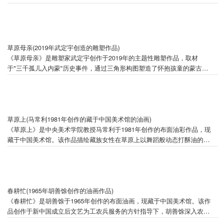
画语言展现红色文化内涵。
草原母亲(2019年武定宇创造的雕塑作品)
《草原母亲》是雕塑家武定宇创作于2019年的主题性雕塑作品，取材
于"三千孤儿入内蒙"历史事件，通过三角形构图塑造了怀抱孩童的蒙古族
母亲形象，辅以勒勒车、蒙古包等地域文化元素。该作品采用玻璃钢材
质，尺寸达285×160×205厘米，入选国家主题性美术创作项目并获中国美
术馆永久收藏。2020年7月在中国美术馆建党99周年主题展首次公开展
出，2023年复制件亮相呼和浩特国际雕塑园中国名家雕塑园。
草原上(马常利1981年创作的藏于中国美术馆的油画)
《草原上》是中央美术学院教授马常利于1981年创作的布面油彩作品，现
藏于中国美术馆。该作品描绘藏族女性在草原上以舞蹈般动态打酥油的劳
动场景，通过压低地平线、突出天空彩云的构图手法，融合西方油画技法
与中国传统写意精神，形成充满韵律感的视觉形式。作品曾参加‘北京市
庆祝建党三十周年美术作品展’（1981年）、日本‘现代中国美术家
展’（1984年）及中国美术馆‘感悟诗境——马常利艺术回顾展’（2015年）
等重要展览，被收录于《中国现代美术全集（油画卷）》，成为中国油画
春耕忙(1965年胡善馀创作的油画作品)
民族化探索的代表作之一。
《春耕忙》是胡善馀于1965年创作的布面油画，现藏于中国美术馆。该作
品创作于新中国成立后文艺为工农兵服务的方针指导下，胡善馀深入农村