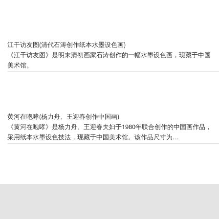
建设一线写生，描绘社会主义建设时期的农民春耕劳作场景，反映了时代
气息。画作融合印象主义技法与中国传统审美，形成了独特的艺术风格。
作品尺寸为101×136厘米，属劳动主题美术创作的典型案例，与同时期
《粒粒皆辛苦》《春耕图》等共同构成新中国劳动者主题美术传统。2020
年5月，该作品在中国美术馆"大美劳动者"展览中展出，并被列入百年青
江干访友图(清代石涛创作纸本水墨设色画)
年题材美术作品与劳动主题创作的代表性案例。
《江干访友图》是明末清初画家石涛创作的一幅水墨设色画，现藏于中国
美术馆。
黄河在咆哮(杨力舟、王迎春创作中国画)
《黄河在咆哮》是杨力舟、王迎春夫妇于1980年联合创作的中国画作品，
采用纸本水墨设色技法，现藏于中国美术馆。该作品尺寸为
221×293.5cm，曾获首届叶浅予奖学金，并作为《黄河》三联画之一
（《黄河怨》《黄河在咆哮》《黄河愤》）创作。作品通过漩涡式笔触与
船工群体动态的对比，以象征手法表现黄河激流与民族精神的共振，被收
录于中国美术馆建馆60周年重点推介藏品。
庐山东南五老峰(1958年吴湖帆创作的山水画作品)
《庐山东南五老峰》是吴湖帆1958年创作的纸本水墨设色山水画，现藏于
中国美术馆。该作以庐山五老峰为描绘对象，融合水墨皴染与青绿设色技
法，墨色交融间展现云雾氤氲、林木葱郁的山景，画面近景点缀朱砂红