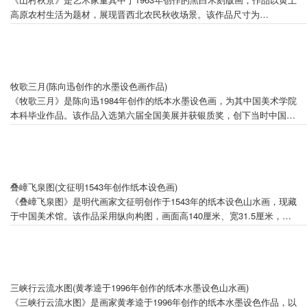
高原农村生活为题材，展现晋西北农民秋收场景。该作品尺寸为
52cm×41.5cm，采用黑白对比的构图手法，融合剪纸艺术的平面化造型
特征，通过明快刀法塑造出民歌般的画面节奏。作为董其中艺术风格成熟
期的代表作，作品从民间窗花艺术中汲取灵感，以简练的线条和块面关系
传递乡土意境，体现了作者对传统民间艺术的创新性转化。
牧歌三月(陈向迅创作的水墨设色画作品)
《牧歌三月》是陈向迅1984年创作的纸本水墨设色画，为其中国美术学院
本科毕业作品。该作品入选第六届全国美展并获银质奖，创下当时中国美
术学院师生参展作品的最高获奖纪录。作为艺术家江南水乡题材系列的成
名作，画面通过色墨融合与形式构成展现田园诗意，反映了陈向迅对水墨
语言现代转型的早期探索。在2013年中国美术馆个展中，该作品通过新媒
体技术进行光影重构展出，与传统水墨技法形成创新对话。
叠嶂飞泉图(文征明1543年创作纸本设色画)
《叠嶂飞泉图》是明代画家文征明创作于1543年的纸本设色山水画，现藏
于中国美术馆。该作品采用纵向构图，画面高140厘米、宽31.5厘米，以
青绿设色描绘层峦叠嶂与山涧飞瀑景象，体现了明代文人画"以书入画"的
笔墨特征。1964年由邓拓捐赠入藏中国美术馆，2020年在中国美术馆"向
捐赠者致敬——中国美术馆馆藏捐赠作品展"中展出。作品作为"吴门四
家"代表画作，展现了明代文人山水画"诗画一体"的艺术追求。
三峡行云流水图(黄孝逵于1996年创作的纸本水墨设色山水画)
《三峡行云流水图》是画家黄孝逵于1996年创作的纸本水墨设色作品，以