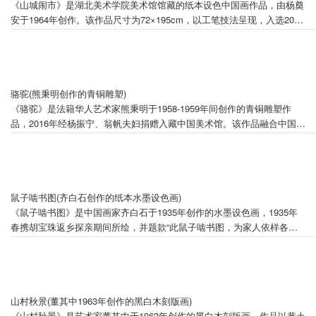
《山城闹市》是湖北美术学院美术馆馆藏的纸本设色中国画作品，由杨奠
安于1964年创作。该作品尺寸为72×195cm，以工笔技法呈现，入选2022
年"极目楚天——湖北社会主义经济建设专题美术作品研究展"，作为反映
20世纪湖北城乡建设的现实主义艺术代表作被美术馆列入重点研究展品。
骆驼(熊秉明创作的青铜雕塑)
《骆驼》是法籍华人艺术家熊秉明于1958-1959年间创作的青铜雕塑作
品，2016年经杨振宁、翁帆夫妇捐赠入藏中国美术馆。该作品融合中国写
意精神与西方抽象构成观念，通过提炼西方现代艺术手法与材料语言，渗
透着艺术家对故土的情思与中国传统文化思想。作为熊秉明20世纪50年代
的代表作，《骆驼》与《牛》系列并列为最能反映其内在学养与艺术追求
的创作成果。作品曾参与中国美术馆"美在生动——动物题材雕塑
展"（2025年）、"向捐赠者致敬"主题展（2020年）等重要展览，现陈列
鼠子啮书图(齐白石创作的纸本水墨设色画)
于中国美术馆四层开渠厅。
《鼠子啮书图》是中国画家齐白石于1935年创作的水墨设色画，1935年
春携胡宝珠返乡探亲期间所绘，并题款“此鼠子啮书图，为家人依样各画
一幅”，现藏于中国美术馆。画作右下角钤有“白石”“故乡无此好天恩”朱文
印。
山村秋景(董其中1963年创作的黑白木刻版画)
《山村秋景》是艺术家董其中于1963年创作的黑白木刻版画，作品以黄土