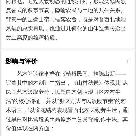
向粮仓。通过人物动态的连续排列，形成类似民歌
复沓式的叙事节奏，隐喻农民与土地的共生关系。
背景中的层叠山峦与错落农舍，既是对晋西北地理
风貌的忠实再现，也通过几何化的山体造型传递出
黄土高原的雄浑特质。
影响与评价
艺术评论家李桦在《植根民间、推陈出新——
评董其中的木刻》中指出，《山村秋景》体现其"从
民间艺术汲取养分，以黑白木刻表现山区农村生
活"的核心特征，并以"明快刀法与民歌般节奏"的艺
术语言，"以窗花结构表现晋西北农民勤劳生活，通
过黑白对比营造黄土高原乡土意境"的创作手法。其
价值体现在两方面：