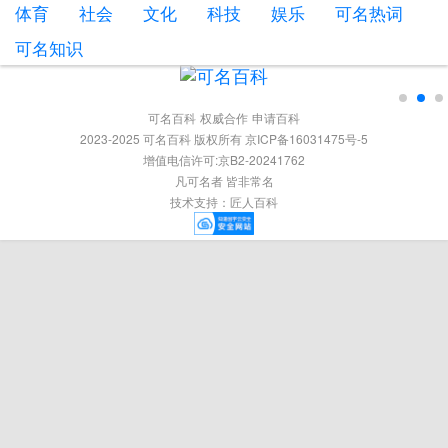
体育
社会
文化
科技
娱乐
可名热词
可名知识
可名百科
权威合作
申请百科
2023-2025 可名百科 版权所有 京ICP备16031475号-5
增值电信许可:京B2-20241762
凡可名者 皆非常名
技术支持：
匠人百科