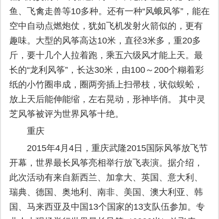
鱼、飞禽走兽等10多种。还有一种“风蛾风筝”，能在
空中自动点燃炮仗，犹如飞机发射火箭似的，更有
趣味。大型的风筝高达10米，直径3米多，重20多
斤，要十几个人拉着跑，乘五六级风才能上天。最
长的“龙利风筝”，长达30米，由100～200个糊着彩
纸的小竹圈串成，圈两旁插上扫帚枝，状似蜈蚣，
放上天后能伸能缩，左右晃动，形神毕俏。 其中灵
芝风筝被评为世界风筝十绝。
重庆
2015年4月4日，重庆武隆2015国际风筝放飞节
开幕，世界最长风筝亮相举行放飞表演。据介绍，
此次活动有来自新西兰、加拿大、英国、意大利、
瑞典、德国、奥地利、南非、美国、澳大利亚、韩
国、马来西亚及中国13个国家的13支队伍参加。专