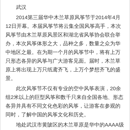
武汉
2014第三届华中木兰草原风筝节于2014年4月
12日开幕。本届风筝节将云集全国风筝高手，本次
风筝节由木兰草原风景区和湖北省风筝协会联合举
办，本次风筝体形之大，品种之多，数量之众为华
中地区之最。在为期一个月的风筝节中，将有上万
只形态各异的风筝与广大游客见面。届时，木兰草
原上将出现上万只纸鸢齐飞，上万个梦想齐飞的盛
景。
此次风筝节不仅有专业的空中风筝表演，20余
组2米以上的巨型风筝和数千只来自全国各地、形态
各异并具有不同文化色彩的风筝，让游客在参观的
同时，了解中国的风筝文化和历史。
地处武汉市黄陂区的木兰草原是华中的AAAA级