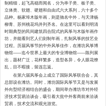
制精细，起飞高稳而闻名，分为串子类、板子类、
立体类、软翅、硬翅和自由式六大系列，六十多个
品种。杨家埠木版年画，则是驰名中外，与天津杨
柳青、苏州桃花坞并列齐名。在这里可以看到明清
时期典型的民间建筑四合院式的风筝与木版年画作
坊，并能看到艺人们刻制年画，扎制风筝的技艺全
过程。历届风筝节的中外风筝佳作，在潍坊风筝博
物馆——迄今世界上最大的专业博物馆——陈列展
出，题材广泛，花样繁多，造型各异，令人眼花缭
乱，目不暇接，留连忘返。
在第六届风筝会上成立了国际风筝联合会，其
总部设在潍坊。同时，潍坊国际风筝节又是与发展
外向型经济相结合的盛会，期间举办潍坊市对外经
济技术贸易洽谈会，吸引着大批中外客商前来洽谈
贸易，技术交流和观光游览。