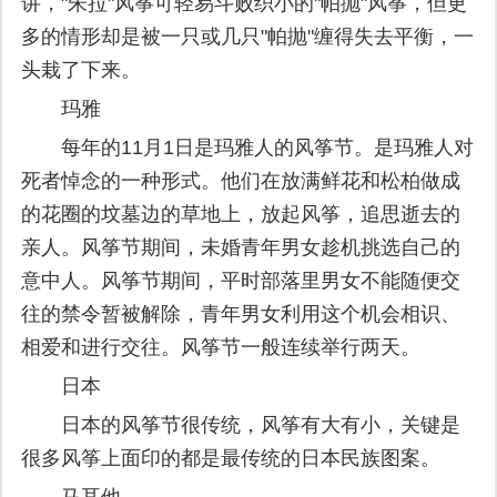
讲，"朱拉"风筝可轻易斗败织小的"帕抛"风筝，但更
多的情形却是被一只或几只"帕抛"缠得失去平衡，一
头栽了下来。
玛雅
每年的11月1日是玛雅人的风筝节。是玛雅人对
死者悼念的一种形式。他们在放满鲜花和松柏做成
的花圈的坟墓边的草地上，放起风筝，追思逝去的
亲人。风筝节期间，未婚青年男女趁机挑选自己的
意中人。风筝节期间，平时部落里男女不能随便交
往的禁令暂被解除，青年男女利用这个机会相识、
相爱和进行交往。风筝节一般连续举行两天。
日本
日本的风筝节很传统，风筝有大有小，关键是
很多风筝上面印的都是最传统的日本民族图案。
马耳他