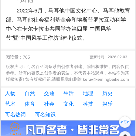
2022年6月，马耳他中国文化中心、马耳他教育
部、马耳他社会福利基金会和埃斯普罗拉互动科学
中心在卡尔卡拉市共同举办第四届“中国风筝
节”暨“中国风筝工作坊”结业仪式。
阅读量：785
更新时间：2026-02-03
版权声明：可名百科词条系由创作者创建、编辑和维护，内容仅供
参考。所有内容仅是创作者的表达，不代表本站观点，本站不为其
版权负责! 如有版权问题,请联系我们删除 kefu@kemingbaike.com
人物
自然
交通
生活
地理
历史
艺术
体育
社会
文化
科技
娱乐
可名热词
可名知识
名可名
非常名