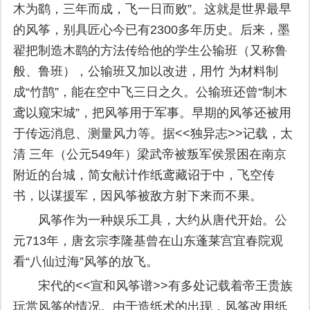
木为鹞，三年而成，飞一日而败”。这就是世界最早
的风筝，别具匠心今已有2300多年历史。后来，墨
翟把制造木鹞的方法传给他的学生公输班（又称鲁
般、鲁班），公输班又加以改进，用竹 为材料制
成“竹鹊”，能在空中飞三日之久。公输班还曾“制木
鸢以窥宋城”，把风筝用于军事。早期的风筝还被用
于传远消息、测量风力等。据<<独异志>>记载，太
清 三年（公元549年）梁武帝被叛军侯景困在南京
附近的台城，简女献计作纸鸢藏诏于中，飞空传
书，以谋援军，因风筝被敌方射下来而不果。
风筝作为一种娱乐工具，大约从唐代开始。公
元713年，唐玄宗李隆基曾在山东蓬莱宫宜春院观
看“八仙过海”风筝的放飞。
宋代的<<宣和风筝谱>>有多处记载着帝王贵族
玩赏风筝的情况。由于造纸术的出现，风筝改用纸