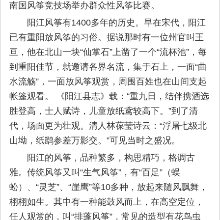
南国风筝竞技场举办群众性风筝比赛。
阳江风筝有1400多年的历史。早在宋代，阳江
已有重阳放风筝的习俗。据说那时有一位州官叫王
亘，他在北山一块“仙掌石”上凿了一个“流杯池”，每
到重阳佳节，就邀请各界名流，集于石上，一面“曲
水流觞”，一面放风筝观赏，周围百姓也在山间支起
帐篷观看。 《阳江县志》载：“重九日，结伴携酒选
胜登高，士人赋诗，儿童放纸鸢较高下。”到了清
代，场面更为壮观。清人林葆莹诗云：“浮屠七级北
山坳，纸鹞参差万影交。”可见当时之盛况。
阳江的风筝，品种繁多，构思精巧，格调古
雅。传统风筝又叫“生气风筝”，有“百足”（蜈
蚣）、“灵芝”、“崖鹰”等10多种，放起来随风飘舞，
栩栩如生。其中有一种能鼓风而上，在高空定位，
任人观赏的，叫“排蓬风筝”，常见的造型有花鸟虫