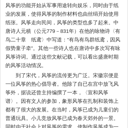
风筝的功能开始从军事用途转向娱乐，同时由于纸
业的发展，使得风筝的制作材料也由丝绢开始使用
纸张。风筝走向民间，风筝的类型也多了起来。中
唐诗人元稹（公元779－831年）在他的咏物诗〈有
鸟二十章 纸鸢〉中写道：“有鸟有鸟群纸鸢，因风
假势童子牵”。其他一些诗人也在唐诗中多次写有咏
风筝诗词。通过这些文献记载，可以看出盛唐时期
的风筝活动情况。
到了宋代，风筝的流传更为广泛。宋徽宗便是
一位风筝的热心倡导者。他除了自已在宫中放飞风
筝外，据说还曾主持编撰了一本，〈宣和风筝
谱〉。因有文人的参加，象形风筝在扎制和装饰上
都有了很大的发展。在当时，风筝已成为儿童们的
普通玩具。小儿竞放风筝已成为春天郊外的一景。
同时由于社会上对风筝的需求，使制作风筝成为一