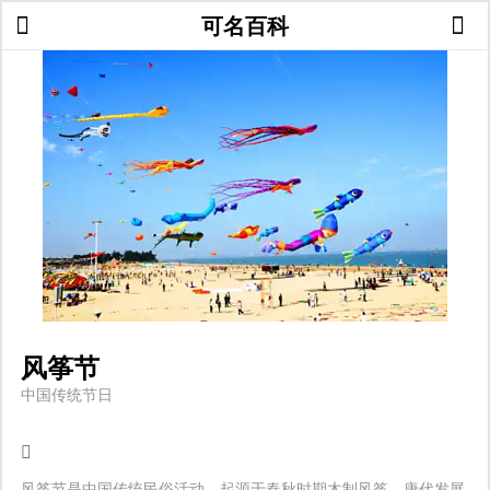
可名百科
风筝节
中国传统节日
风筝节是中国传统民俗活动，起源于春秋时期木制风筝，唐代发展