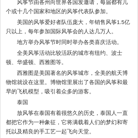
风筝节由各州向世界各国发邀请，每届都有几
个或十几个国家和地区的风筝代表队参加。
美国的风筝爱好者队伍庞大，年销售风筝1.5亿
只以上，每年参加国际风筝会的人达几万人。
地方举办风筝节时同时举办各类喜庆活动。
全美风筝活动比较活跃的城市有纽约、波士
顿、华盛顿、西雅图等。
西雅图是美国著名的风筝城市，全美的航天博
物馆就设在这里。博物馆里展出了各国的风筝和最
早的飞机模型，吸引着众多的游客。
泰国
放风筝在泰国有着很悠久的历史，泰国人一直
都把它作为一种象征，它将满载着人们的梦幻和寄
托以及精良的手工艺一起飞向天堂。