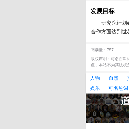
发展目标
研究院计划
合作方面达到世
阅读量：757
版权声明：可名百科
点，本站不为其版权负责!
人物
自然
娱乐
可名热词