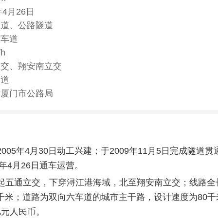
年4月26日
隧道、公路隧道
六车道
/h
立交、翔安南立交
大道
省厦门市公路局
005年4月30日动工兴建；于2009年11月5日完成隧道
0年4月26日通车运营。
起五通立交，下穿浔江港海域，北至翔安南立交；线路全长8
5千米；道路为双向六车道的城市主干路，设计速度为80千
7亿元人民币。