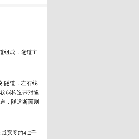
道组成，隧道主
务隧道，左右线
小软弱构造带对隧
隧道；隧道断面则
域宽度约4.2千