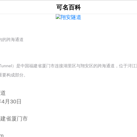
可名百科
内的跨海通道
'an Tunnel）是中国福建省厦门市连接湖里区与翔安区的跨海通道，位于
重要构成部分。
隧道
年4月30日
用
福建省厦门市
m
 m