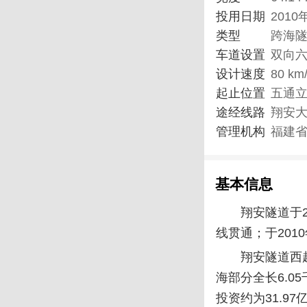
投用日期
2010
类型
跨海
车道设置
双向
设计速度
80 km
起止位置
五通
途经线路
翔安
管理机构
福建
基本信息
翔安隧道于2
线贯通；于201
翔安隧道西
海部分全长6.0
投资约为31.9