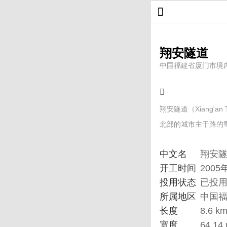
翔安隧道
中国福建省厦门市境
翔安隧道（Xiang
北部的城市主干路的
中文名
翔安
开工时间
2005
投用状态
已投
所属地区
中国
长度
8.6 k
宽度
64.14