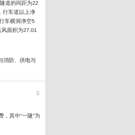
务隧道的间距为22
，行车道以上净
，行车横洞净空5
风面积为27.01
水与消防、供电与
费，其中“一隧”为