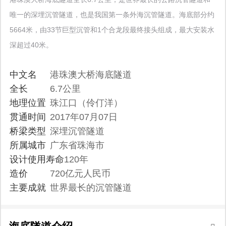
唯一的深埋沉管隧道，也是我国第一条外海沉管隧道。海底部分约
5664米，由33节巨型沉管和1个合龙段最终接头组成，最大安装水
深超过40米。
中文名
港珠澳大桥海底隧道
全长
6.7公里
地理位置
珠江口（伶仃洋）
贯通时间
2017年07月07日
桥梁类型
深埋沉管隧道
所属城市
广东省珠海市
设计使用寿命
120年
造价
720亿元人民币
主要成就
世界最长的沉管隧道