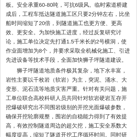
板。安全承重60-80吨，可抗6级风。临时索道桥建
成后，工程车抵达隧道施工区只要2分钟左右，比坐
船时间缩短了20倍，到隧道施工也更方便、更高
效、更安全。为加快施工进度，经过反复研究讨
论，施工单位决定先打通1.5千米长的2号横洞，使
作业面增加为8个，并要求采取全机械化施工、引进
先进设备等技术手段，全面加快狮子坪隧道建设。
狮子坪隧道地质条件极其复杂，地下水丰富，
岩性主要以千枚岩（软岩）为主，突泥、涌水、大
变形、泥石流等地质灾害严重。针对有关问题，施
工单位联合高校科研人员共同针对软岩硬岩互存开
挖爆破研究出不同围岩级别的开挖光面爆破参数，
确保开挖轮廓规整，围岩的自稳能力得到了有效提
高，有效控制隧道周边的超欠挖，施工安全系数大
幅度提高，缩短了隧道开挖工序循环时间。同时研