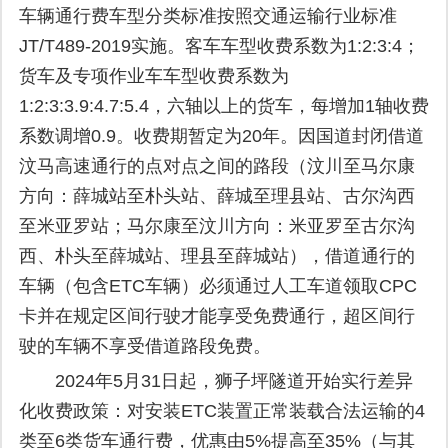
车辆通行费车型分类标准按照交通运输行业标准
JT/T489-2019实施。客车车型收费系数为1:2:3:4；
货车及专项作业车车型收费系数为
1:2:3:3.9:4.7:5.4，六轴以上的货车，每增加1轴收费
系数调增0.9。收费期暂定为20年。因国道封闭借道
汶马高速通行的点对点之间的路段（汶川至马尔康
方向：薛城站至朴头站、薛城至理县站、古尔沟西
至米亚罗站；马尔康至汶川方向：米亚罗至古尔沟
西、朴头至薛城站、理县至薛城站），借道通行的
车辆（包含ETC车辆）必须通过人工车道领取CPC
卡并在规定区间行驶才能享受免费通行，超区间行
驶的车辆不享受借道路段免费。
2024年5月31日起，狮子坪隧道开始实行差异
化收费政策：对安装ETC装置正常装载合法运输的4
类至6类货车通行费，优惠由5%提高至35%（与其