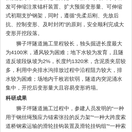
发可伸缩注浆锚杆装置、扩大预留变形量、可伸缩
式初期支护钢架，同时，遵循“先柔后刚、先放后
抗、控制变形、及时封闭”的原则，安全顺利完成大
变形开挖段落。
狮子坪隧道施工里程较长，独头掘进长度最大
为4100米，通风较为困难；地下水较为发育，且隧
道反坡段纵坡为2%，长度约1320米，含泥质夹层较
多，利用中央排水沟排放过程中沿程阻力较大，排
水较为困难；场地内千枚岩软弱，隧道内突泥涌水
集中，开挖后变形量大且容易变形坍塌。
科研成果
狮子坪隧道施工过程中，参建人员发明的“一种
用于钢丝绳预应力锚索张拉的反力架”“一种大跨度索
道桥钢索运输的滑轮挂钩装置及滑轮挂钩组”“一种索