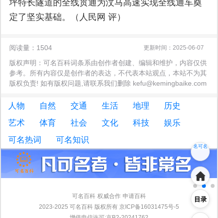
坪特长隧道的全线贯通为汶马高速实现全线通车奠
定了坚实基础。
（人民网 评）
阅读量：1504
更新时间：2025-06-07
版权声明：可名百科词条系由创作者创建、编辑和维护，内容仅供
参考。所有内容仅是创作者的表达，不代表本站观点，本站不为其
版权负责! 如有版权问题,请联系我们删除 kefu@kemingbaike.com
人物
自然
交通
生活
地理
历史
艺术
体育
社会
文化
科技
娱乐
名可名
可名热词
可名知识
非常名
可名百科
权威合作
申请百科
目录
2023-2025 可名百科 版权所有 京ICP备16031475号-5
增值电信许可:京B2-20241762