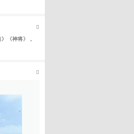
》《神将》 。