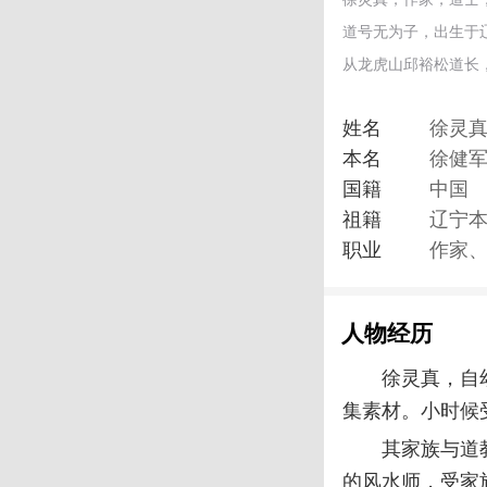
道号无为子，出生于
从龙虎山邱裕松道长
姓名
徐灵
本名
徐健
国籍
中国
祖籍
辽宁
职业
作家
人物经历
徐灵真，自
集素材。小时候
其家族与道
的风水师，受家