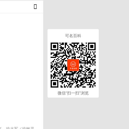
可名百科
微信“扫一扫”浏览
名，徐大军／徐敏灵，