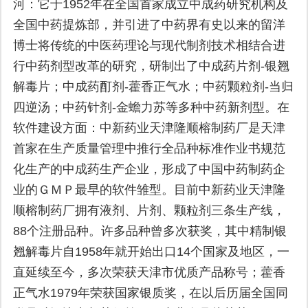
河：它于1952年在全国首家成立中成药研究机构及
全国中药提炼部，并引进了中药界有史以来的留洋
博士将传统的中医药理论与现代制剂技术相结合进
行中药剂型改革的研究，研制出了中成药片剂-银翘
解毒片；中成药酊剂-藿香正气水；中药颗粒剂-当归
四逆汤；中药针剂-金蟾力苏等多种中药新剂型。在
软件建设方面：中新药业天津隆顺榕制药厂是天津
首家在生产质量管理中推行全品种标准作业书规范
化生产的中成药生产企业，形成了中国中药制药企
业的ＧＭＰ最早的软件雏型。目前中新药业天津隆
顺榕制药厂拥有液剂、片剂、颗粒剂三条生产线，
88个注册品种。许多品种曾多次获奖，其中精制银
翘解毒片自1958年就开始出口14个国家及地区，一
直延续至今，多次荣获天津市优质产品称号；藿香
正气水1979年荣获国家银质奖，在以后历届全国同