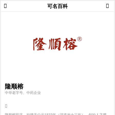
可名百科
隆顺榕
中华老字号、中药企业
隆顺榕药庄，始建于公元1833年（清道光十三年），创始人卞楚