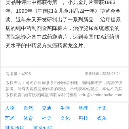
类品种评比中都获得第一。小儿金丹片荣获1983
年、1990年《中国妇女儿童用品四十年》博览会金
奖。近年来又开发研制出了一系列新品： 治疗糖尿
病的纯中药制剂金芪降糖片，治疗泌尿系统感染的
医院急诊必备中成药癃清片，达到美国FDA新药研
究水平的中药复方抗癌药紫龙金片。
阅读量：4298
更新时间：2023-08-24
版权声明：可名百科词条系由创作者创建、编辑和维护，内容仅供
参考。所有内容仅是创作者的表达，不代表本站观点，本站不为其
版权负责! 如有版权问题,请联系我们删除 kefu@kemingbaike.com
人物
自然
交通
生活
地理
历史
艺术
体育
社会
文化
科技
娱乐
可名热词
可名知识